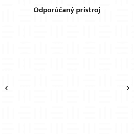
Odporúčaný prístroj
×
‹
›
M
J
V
M