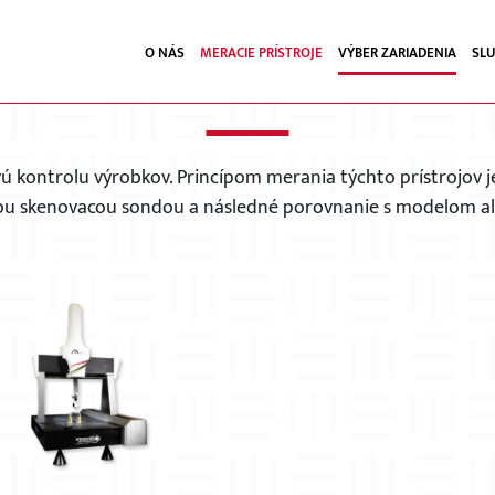
O NÁS
MERACIE PRÍSTROJE
VÝBER ZARIADENIA
SL
DOTYKOVÉ MERACIE PRÍST
vú kontrolu výrobkov. Princípom merania týchto prístrojov 
vou skenovacou sondou a následné porovnanie s modelom a