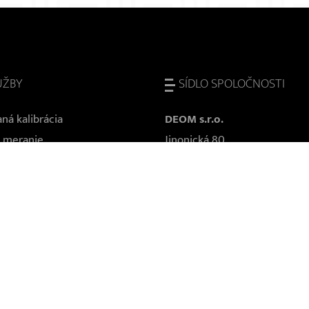
UŽBY
SÍDLO SPOLOČNOSTI
ná kalibrácia
DEOM s.r.o.
 meranie
Jinonická 80
rístroja
158 00 Praha 5
ravy a servis
Česká republika
vo a technická podpora
IČ: 271 83 521
zmluva
DIČ: CZ27183521
obsluhy
e prípravky
vanie