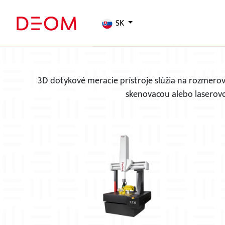
SK
3D 
3D dotykové meracie prístroje slúžia na rozmero
skenovacou alebo lasero