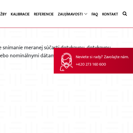
UŽBY
KALIBRACIE
REFERENCIE
ZAUJÍMAVOSTI
FAQ
KONTAKT
ROJE
je snímanie meranej súčasti dotykovou, dotykovou
lebo nominálnymi dátami.
Neviete si rady? Zavolajte nám.
+420 273 160 600