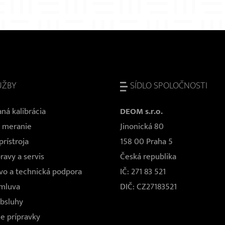
UŽBY
SÍDLO SPOLOČNOSTI
ná kalibrácia
DEOM s.r.o.
 meranie
Jinonická 80
rístroja
158 00 Praha 5
ravy a servis
Česká republika
vo a technická podpora
IČ: 271 83 521
zmluva
DIČ: CZ27183521
obsluhy
e prípravky