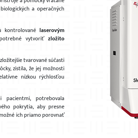
prístroje a pomôcky vrátane
 biologických a operačných
sú kontrolované
laserovým
 potrebné vytvoriť
zložito
ložitejšie tvarované súčasti
y, zistila, že jej možnosti
atívne nízkou rýchlosťou
i pacientmi, potrebovala
ého pokrytia, aby presne
lo možné ich priamo porovnať