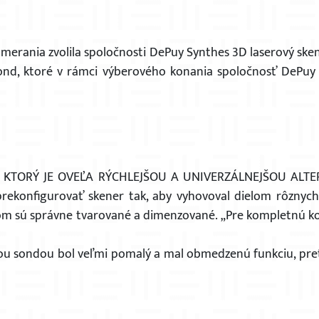
 merania zvolila spoločnosti DePuy Synthes 3D laserový sk
 sond, ktoré v rámci výberového konania spoločnosť DePuy
, KTORÝ JE OVEĽA RÝCHLEJŠOU A UNIVERZÁLNEJŠOU ALTERN
o prekonfigurovať skener tak, aby vyhovoval dielom rôznyc
mom sú správne tvarované a dimenzované. „Pre kompletnú k
vou sondou bol veľmi pomalý a mal obmedzenú funkciu, pre