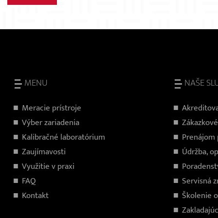
MENU
NAŠE SL
Meracie prístroje
Akreditova
Výber zariadenia
Zákazkové
Kalibračné laboratórium
Prenájom p
Zaujímavosti
Údržba, op
Využitie v praxi
Poradenst
FAQ
Servisná 
Kontakt
Školenie 
Zakladajúc