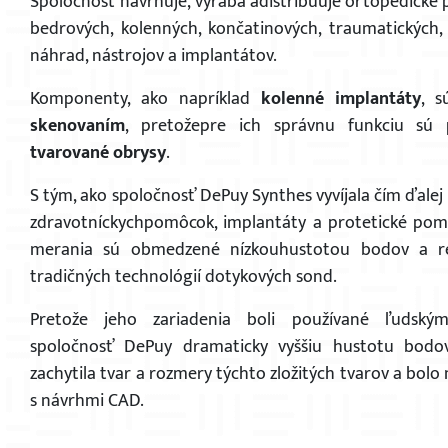
Spoločnosť navrhuje, vyrába adistribuuje ortopedické 
bedrových, kolenných, končatinových, traumatických,
náhrad, nástrojov a implantátov.
Komponenty, ako napríklad
kolenné implantáty
, 
skenovaním
, pretožepre ich správnu funkciu sú
tvarované obrysy
.
S tým, ako spoločnosť DePuy Synthes vyvíjala čím ďalej z
zdravotníckychpomôcok, implantáty a protetické pomôck
merania sú obmedzené nízkouhustotou bodov a rel
tradičných technológií dotykových sond.
Pretože jeho zariadenia boli používané ľudským
spoločnosť DePuy dramaticky vyššiu hustotu bodov
zachytila ​​tvar a rozmery týchto zložitých tvarov a bo
s návrhmi CAD.