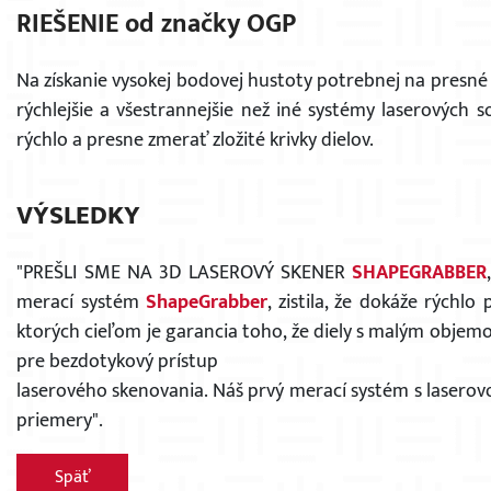
RIEŠENIE od značky OGP
Na získanie vysokej bodovej hustoty potrebnej na presné
rýchlejšie a všestrannejšie než iné systémy laserových
rýchlo a presne zmerať zložité krivky dielov.
VÝSLEDKY
"PREŠLI SME NA 3D LASEROVÝ SKENER
SHAPEGRABBER
merací systém
ShapeGrabber
, zistila, že dokáže rýchl
ktorých cieľom je garancia toho, že diely s malým obje
pre bezdotykový prístup
laserového skenovania. Náš prvý merací systém s lasero
priemery
".
Späť