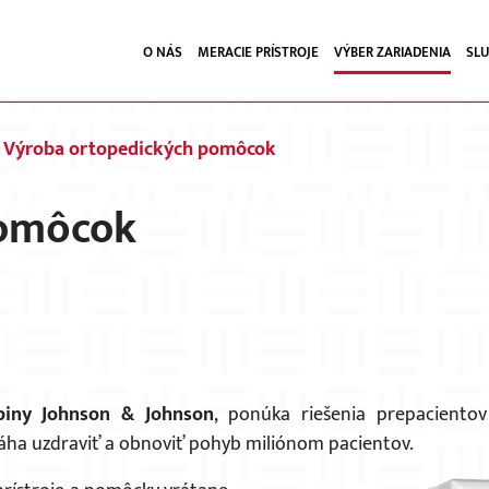
O NÁS
MERACIE PRÍSTROJE
VÝBER ZARIADENIA
SL
Výroba ortopedických pomôcok
pomôcok
piny Johnson & Johnson
, ponúka riešenia prepaciento
ha uzdraviť a obnoviť pohyb miliónom pacientov.