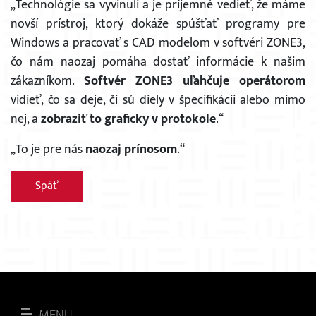
„Technológie sa vyvinuli a je príjemné vedieť, že máme
novší prístroj, ktorý dokáže spúšťať programy pre
Windows a pracovať s CAD modelom v softvéri ZONE3,
čo nám naozaj pomáha dostať informácie k našim
zákazníkom.
Softvér ZONE3 uľahčuje operátorom
vidieť, čo sa deje, či sú diely v špecifikácii alebo mimo
nej, a
zobraziť to graficky v protokole
.“
„To je pre nás
naozaj prínosom
.“
Späť
MENU