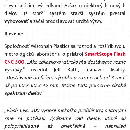
s vynikajúcimi výsledkami. Avšak u niektorých nových
dielov už starší
systém starší systém prestal
vyhovovať
a začal predstavovať určité výzvy.
Riešenie
Spoločnosť Wisconsin Plastics sa rozhodla rozšíriť svoju
metrologickú laboratóriu o prístroj
SmartScope Flash
CNC 500
.
„
Ako zákazková vstrekovňa dostávame rôzne
výrobky
,“ uviedol Jeff Bath, manažér kvality.
„
Dostávame od firiem výrobky o rozmeroch od 3 mm²
až po 60 x 60 x 45 mm. Máme teda pomerne
široké
spektrum dielov
.“
„Flash CNC 500 vyriešil niekoľko problémov, s ktorými
sme sa potýkali. Vyrábame rad dielov, ktoré sú
polopriehľadné až priehľadné – napríklad