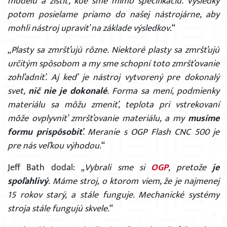
modelu a zistiť, kde sme mimo špecifikáciu. Výsledky
potom posielame priamo do našej nástrojárne, aby
mohli nástroj upraviť na základe výsledkov
.“
„
Plasty sa zmršťujú rôzne. Niektoré plasty sa zmršťujú
určitým spôsobom a my sme schopní toto zmršťovanie
zohľadniť. Aj keď je nástroj vytvorený pre dokonalý
svet,
nič nie je dokonalé
. Forma sa mení, podmienky
materiálu sa môžu zmeniť, teplota pri vstrekovaní
môže ovplyvniť zmršťovanie materiálu, a my
musíme
formu prispôsobiť
. Meranie s OGP Flash CNC 500 je
pre nás veľkou výhodou
.“
Jeff Bath dodal: „
Vybrali sme si
OGP
, pretože
je
spoľahlivý
. Máme stroj, o ktorom viem, že je najmenej
15 rokov starý, a stále funguje. Mechanické systémy
stroja stále fungujú skvele
.“