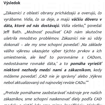
Výsledok
„
Zákazníci z oblasti obrany prichádzajú a overujú, čo
vyrábame. Vidia, čo sa deje, a majú
väčšiu dôveru v
dáta, ktoré od nás dostávajú
. Vidia všetko
,“ povedal
Jeff Bath. „
Možnosť používať CAD nám skutočne
ušetrila množstvo problémov. Zákazníci nie sú vždy
×
dokonalí – ale my sme schopní povedať: ‚Na základe
vášho výkresu ukazujete výber týchto prvkov a ich
umiestnenie, ale keď to porovnáme s CADom,
nedostávame rovnaké dáta,‘ a to
pomáha vyriešiť
niektoré nezhody medzi nami a zákazníkom
, kedy
môžeme povedať: ‚CAD nie je správny‘ alebo ‚Výkres
nebol aktualizovaný od najnovšej revízie CADu
.‘“
„
Pretože pomáhame zaobstarávať nástroje pre našich
zákazníkov, sme schopní naskenovať diely podľa CAD