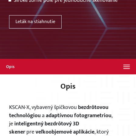
Široké zorné pole pre jednoduché skenovanie
Leták na stiahnutie
Opis
Opis
KSCAN-X, vybavený špičkovou
bezdrôtovou
technológiou
a
adaptívnou fotogrametriou
,
je
inteligentný bezdrôtový 3D
skener
pre
veľkoobjemové aplikácie
, ktorý