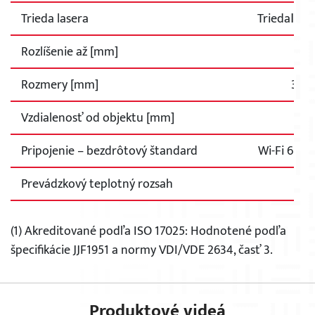
Trieda lasera
TriedaⅡ (b
Rozlíšenie až [mm]
Rozmery [mm]
344 
Vzdialenosť od objektu [mm]
Pripojenie – bezdrôtový štandard
Wi-Fi 6，8
Prevádzkový teplotný rozsah
10
(1) Akreditované podľa ISO 17025: Hodnotené podľa
špecifikácie JJF1951 a normy VDI/VDE 2634, časť 3.
Produktové videá