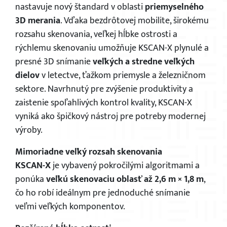
nastavuje nový štandard v oblasti
priemyselného
3D merania
. Vďaka bezdrôtovej mobilite, širokému
rozsahu skenovania, veľkej hĺbke ostrosti a
rýchlemu skenovaniu umožňuje KSCAN-X plynulé a
presné 3D snímanie
veľkých a stredne veľkých
dielov
v letectve, ťažkom priemysle a železničnom
sektore. Navrhnutý pre zvýšenie produktivity a
zaistenie spoľahlivých kontrol kvality, KSCAN-X
vyniká ako špičkový nástroj pre potreby modernej
výroby.
Mimoriadne veľký rozsah skenovania
KSCAN-X
je vybavený pokročilými algoritmami a
ponúka
veľkú skenovaciu oblasť až 2,6 m × 1,8 m
,
čo ho robí ideálnym pre jednoduché snímanie
veľmi veľkých komponentov.