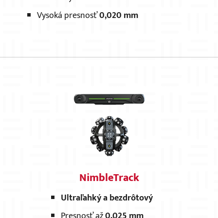
Vysoká presnosť
0,020 mm
NimbleTrack
Ultraľahký a bezdrôtový
Presnosť až
0,025 mm