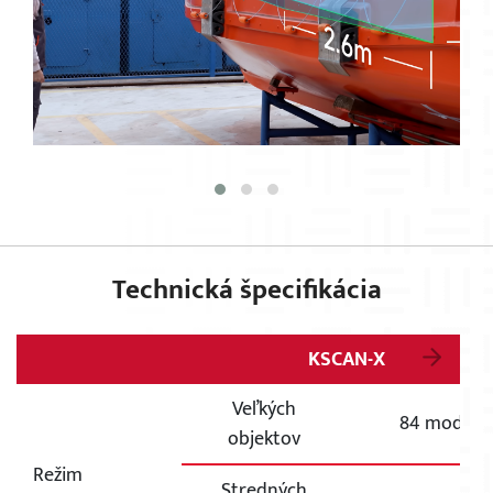
Technická špecifikácia
KSCAN-X
Veľkých
84 modrých 
objektov
Režim
Stredných