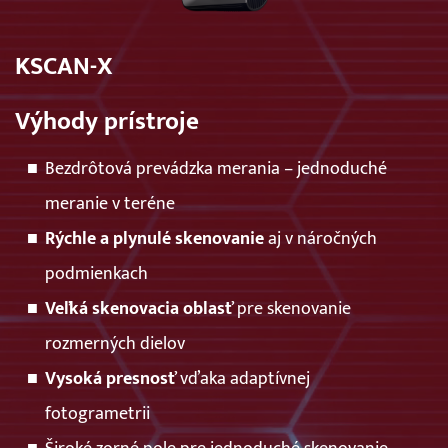
KSCAN-X
Výhody prístroje
Bezdrôtová prevádzka merania – jednoduché
meranie v teréne
Rýchle a plynulé skenovanie
aj v náročných
podmienkach
Veľká skenovacia oblasť
pre skenovanie
rozmerných dielov
Vysoká presnosť
vďaka adaptívnej
fotogrametrii