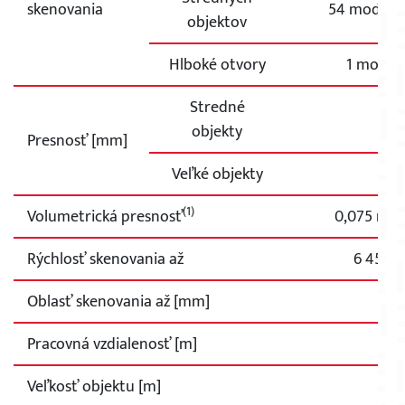
skenovania
54 modrých 
objektov
Hlboké otvory
1 modrá 
Stredné
objekty
Presnosť [mm]
Veľké objekty
(1)
Volumetrická presnosť
0,075 mm
Rýchlosť skenovania až
6 450 
Oblasť skenovania až [mm]
260
Pracovná vzdialenosť [m]
0,3
Veľkosť objektu [m]
0